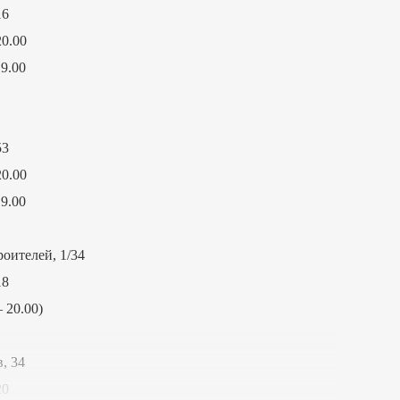
16
20.00
19.00
53
20.00
19.00
роителей, 1/34
18
 20.00)
, 34
20