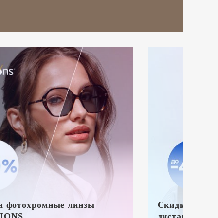
а фотохромные линзы
Скидка на ли
IONS
дистанции