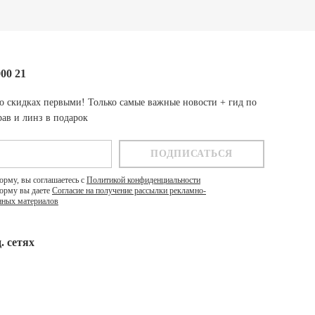
000 21
о скидках первыми! Только самые важные новости + гид по
ав и линз в подарок
орму, вы соглашаетесь с
Политикой конфиденциальности
орму вы даете
Согласие на получение рассылки рекламно-
ных материалов
. cетях