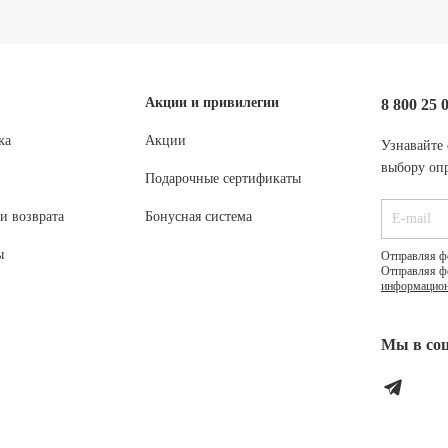
Акции и привилегии
8 800 25 
ка
Акции
Узнавайте 
выбору опр
Подарочные сертификаты
и возврата
Бонусная система
ы
Отправляя ф
Отправляя ф
информацион
Мы в соц