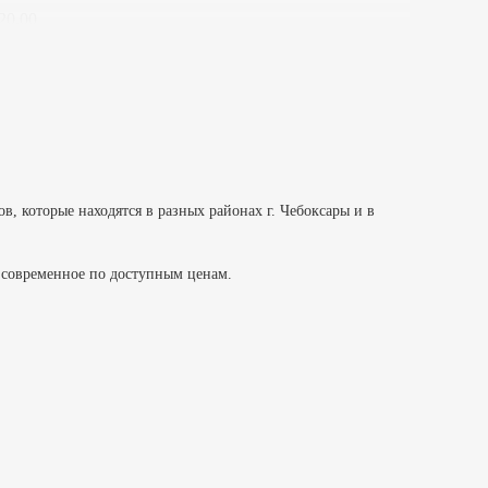
20.00
105А
17
21.00
00
 которые находятся в разных районах г. Чебоксары и в
, 4Б
и современное по доступным ценам.
24
21.00
00