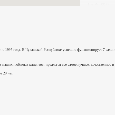
Пн-Вс: 09.00 – 
ул. Калинина, 
8 (917) 078-75-
Пн-Cб: 10.00 – 
Вс: 10.00 – 20.
 1997 года. В Чувашской Республике успешно функционирует 7 салонов,
пр. И. Яковлева
и наших любимых клиентов, предлагая все самое лучшее, качественное 
8 (917) 078-75-
е 29 лет.
Пн-Cб: 10.00 – 
Вс: 10.00 – 20.