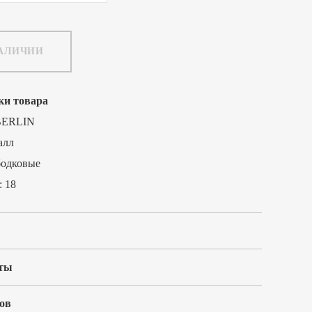
НАЛИЧИИ
ки товара
BERLIN
алл
бодковые
:
18
ты
ов