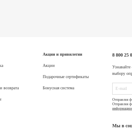
Акции и привилегии
8 800 25 
ка
Акции
Узнавайте 
выбору опр
Подарочные сертификаты
и возврата
Бонусная система
ы
Отправляя ф
Отправляя ф
информацион
Мы в соц