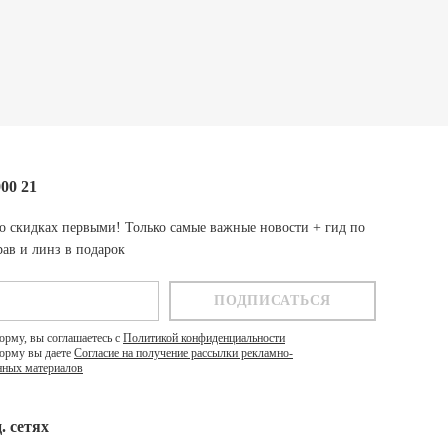
000 21
о скидках первыми! Только самые важные новости + гид по
ав и линз в подарок
орму, вы соглашаетесь с
Политикой конфиденциальности
орму вы даете
Согласие на получение рассылки рекламно-
ных материалов
. cетях