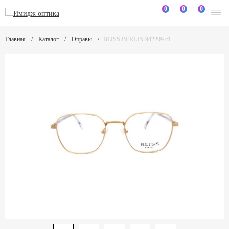
0
0
0
Главная
Каталог
Оправы
BLISS BERLIN 942209 c1