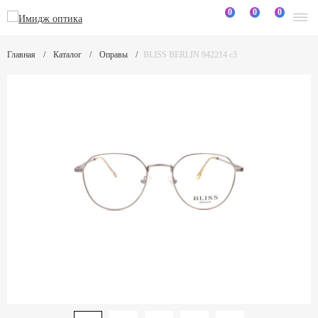
0
0
0
Главная
Каталог
Оправы
BLISS BERLIN 942214 c3