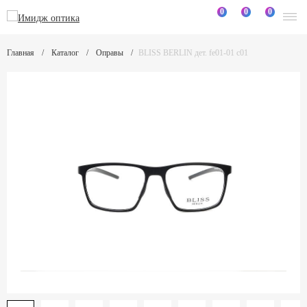
0
0
0
Главная
Каталог
Оправы
BLISS BERLIN дет. fe01-01 c01