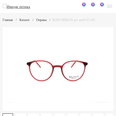
0
0
0
Главная
Каталог
Оправы
BLISS BERLIN дет. ms03-07 c05