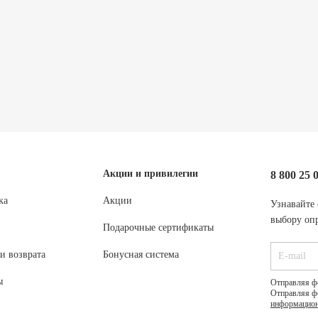
Акции и привилегии
8 800 25 
ка
Акции
Узнавайте 
выбору опр
Подарочные сертификаты
и возврата
Бонусная система
ы
Отправляя ф
Отправляя ф
информацион