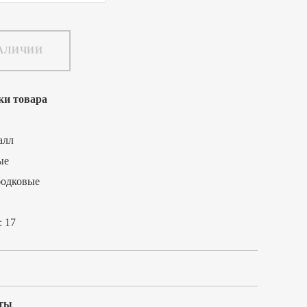
НАЛИЧИИ
ки товара
алл
ые
бодковые
:
17
ты