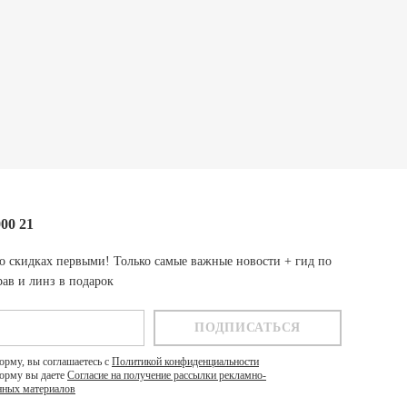
000 21
о скидках первыми! Только самые важные новости + гид по
ав и линз в подарок
орму, вы соглашаетесь с
Политикой конфиденциальности
орму вы даете
Согласие на получение рассылки рекламно-
ных материалов