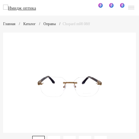
0
0
0
Главная
Каталог
Оправы
Chopard m08 08ff