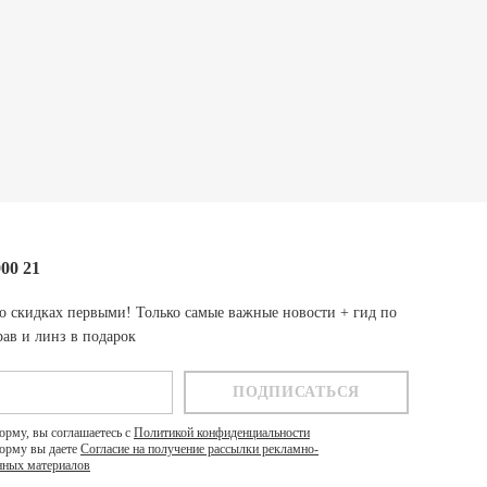
000 21
о скидках первыми! Только самые важные новости + гид по
ав и линз в подарок
орму, вы соглашаетесь с
Политикой конфиденциальности
орму вы даете
Согласие на получение рассылки рекламно-
ных материалов