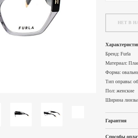
НЕТ В 
Характеристи
Бренд:
Furla
Материал:
Пла
Форма:
овальн
Тип оправы:
о
Пол:
женские
Ширина линзы
Гарантия
Способы опла