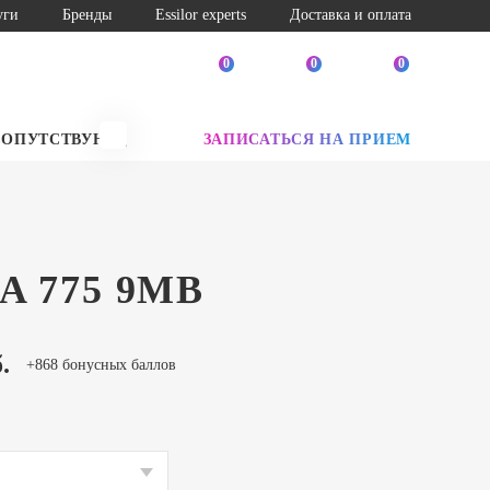
уги
Бренды
Essilor experts
Доставка и оплата
0
0
0
СОПУТСТВУЮЩИЕ ТОВАРЫ
ЗАПИСАТЬСЯ НА ПРИЕМ
SALE
A 775 9MB
.
+868 бонусных баллов