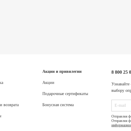
Акции и привилегии
8 800 25 
ка
Акции
Узнавайте 
выбору опр
Подарочные сертификаты
и возврата
Бонусная система
ы
Отправляя ф
Отправляя ф
информацион