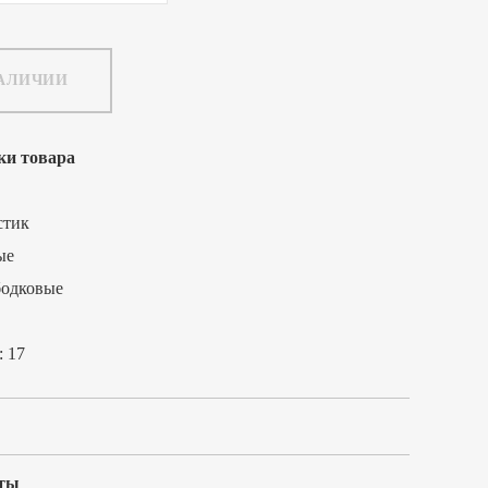
НАЛИЧИИ
ки товара
стик
ые
бодковые
:
17
ты