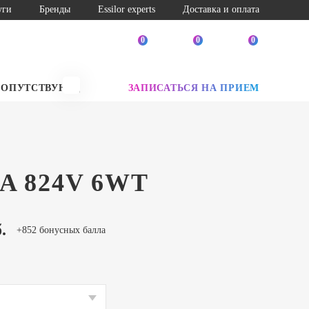
уги
Бренды
Essilor experts
Доставка и оплата
0
0
0
СОПУТСТВУЮЩИЕ ТОВАРЫ
ЗАПИСАТЬСЯ НА ПРИЕМ
SALE
A 824V 6WT
.
+852 бонусных балла