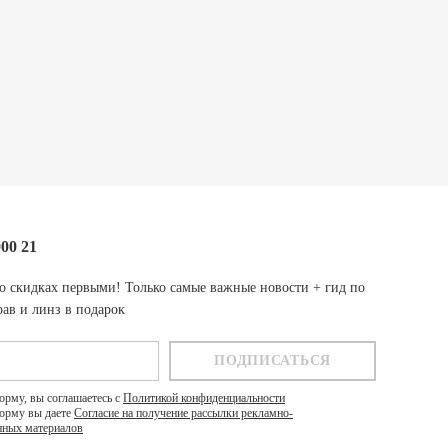
000 21
о скидках первыми! Только самые важные новости + гид по
ав и линз в подарок
орму, вы соглашаетесь с
Политикой конфиденциальности
орму вы даете
Согласие на получение рассылки рекламно-
ных материалов