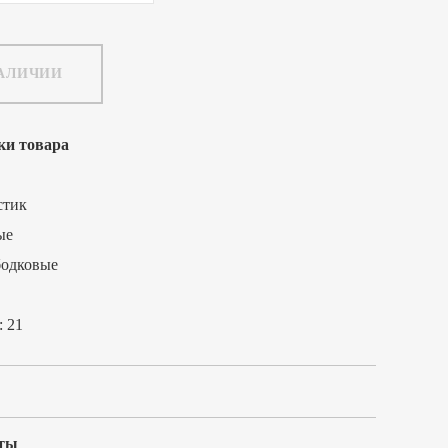
НАЛИЧИИ
ки товара
стик
ые
бодковые
:
21
ты