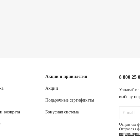
Акции и привилегии
8 800 25 
ка
Акции
Узнавайте 
выбору опр
Подарочные сертификаты
и возврата
Бонусная система
ы
Отправляя ф
Отправляя ф
информацион