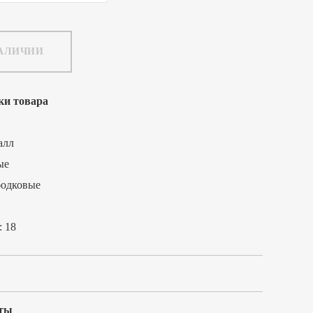
НАЛИЧИИ
ки товара
алл
ые
бодковые
:
18
ты