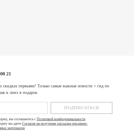
000 21
о скидках первыми! Только самые важные новости + гид по
ав и линз в подарок
орму, вы соглашаетесь с
Политикой конфиденциальности
орму вы даете
Согласие на получение рассылки рекламно-
ных материалов