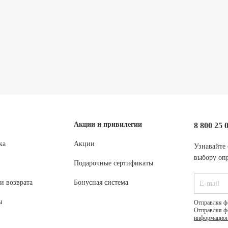
Акции и привилегии
8 800 25 
ка
Акции
Узнавайте 
выбору опр
Подарочные сертификаты
и возврата
Бонусная система
ы
Отправляя ф
Отправляя ф
информацион