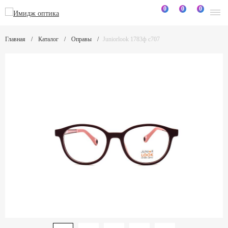
0
0
0
Главная
Каталог
Оправы
Juniorlook 1783ф c707