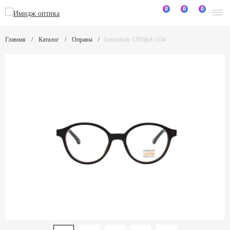
0
0
0
Главная
Каталог
Оправы
Juniorlook 1785фcl c104