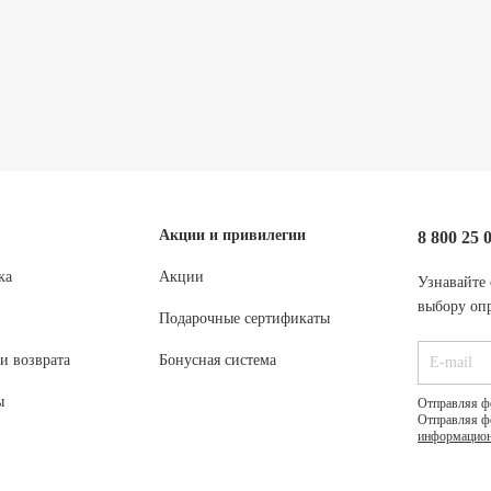
Акции и привилегии
8 800 25 
ка
Акции
Узнавайте 
выбору опр
Подарочные сертификаты
и возврата
Бонусная система
ы
Отправляя ф
Отправляя ф
информацион