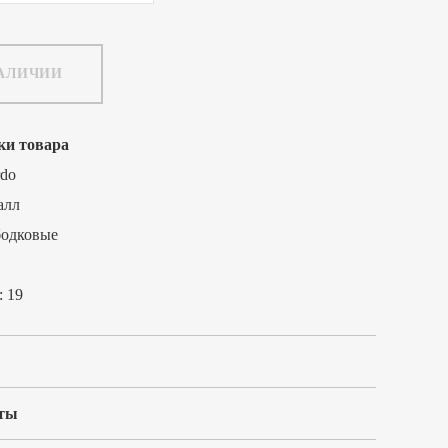
НАЛИЧИИ
ки товара
rdo
алл
бодковые
:
19
ты