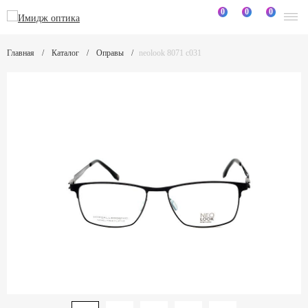
0
0
0
Главная
Каталог
Оправы
neolook 8071 c031