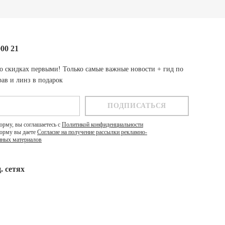
000 21
о скидках первыми! Только самые важные новости + гид по
ав и линз в подарок
орму, вы соглашаетесь с
Политикой конфиденциальности
орму вы даете
Согласие на получение рассылки рекламно-
ных материалов
. cетях