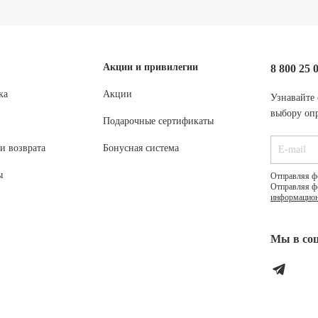
Акции и привилегии
8 800 25 
ка
Акции
Узнавайте 
выбору опр
Подарочные сертификаты
и возврата
Бонусная система
ы
Отправляя ф
Отправляя ф
информацион
Мы в соц