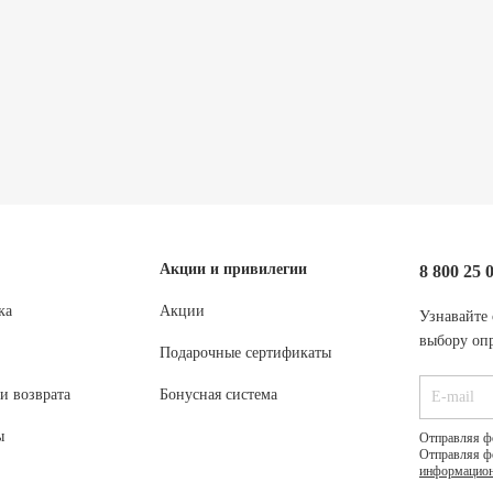
Акции и привилегии
8 800 25 
ка
Акции
Узнавайте 
выбору опр
Подарочные сертификаты
и возврата
Бонусная система
ы
Отправляя ф
Отправляя ф
информацион