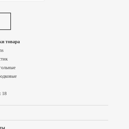
ки товара
ns
стик
гольные
бодковые
:
18
ты