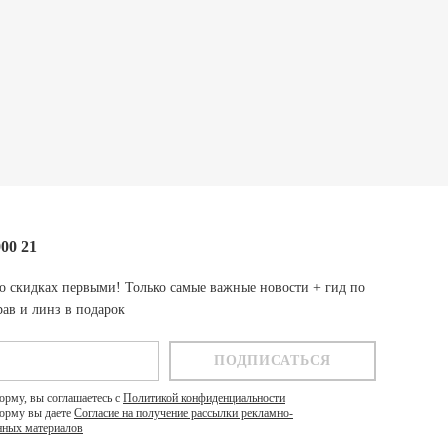
000 21
о скидках первыми! Только самые важные новости + гид по
ав и линз в подарок
орму, вы соглашаетесь с
Политикой конфиденциальности
орму вы даете
Согласие на получение рассылки рекламно-
ных материалов