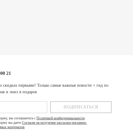
000 21
о скидках первыми! Только самые важные новости + гид по
ав и линз в подарок
орму, вы соглашаетесь с
Политикой конфиденциальности
орму вы даете
Согласие на получение рассылки рекламно-
ных материалов