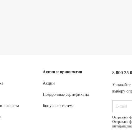
Акции и привилегии
8 800 25 
ка
Акции
Узнавайте 
выбору опр
Подарочные сертификаты
и возврата
Бонусная система
ы
Отправляя ф
Отправляя ф
информацион