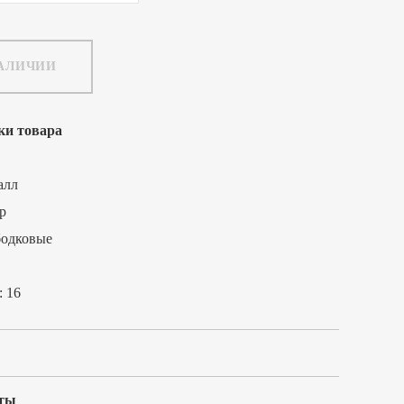
НАЛИЧИИ
ки товара
алл
р
бодковые
:
16
ты