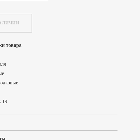
НАЛИЧИИ
ки товара
алл
ые
бодковые
:
19
ты