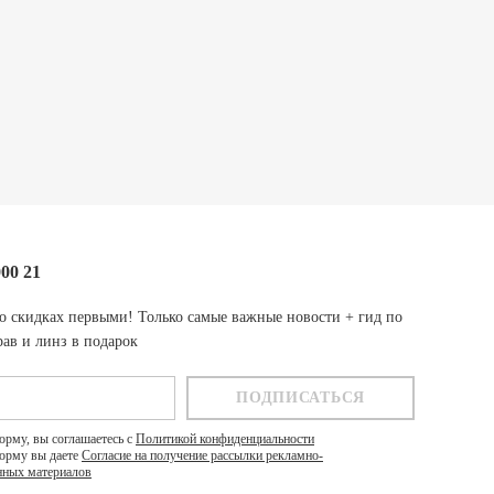
000 21
о скидках первыми! Только самые важные новости + гид по
ав и линз в подарок
орму, вы соглашаетесь с
Политикой конфиденциальности
орму вы даете
Согласие на получение рассылки рекламно-
ных материалов