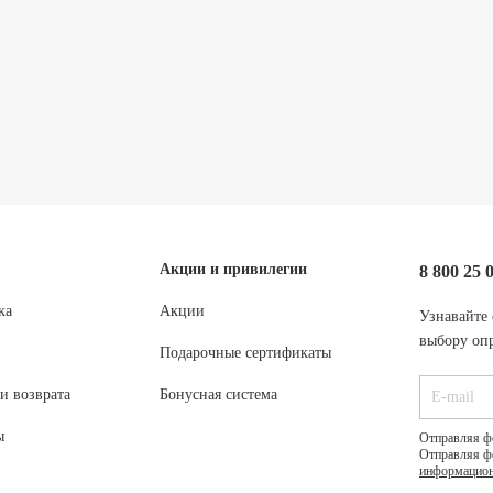
Акции и привилегии
8 800 25 
ка
Акции
Узнавайте 
выбору опр
Подарочные сертификаты
и возврата
Бонусная система
ы
Отправляя ф
Отправляя ф
информацион