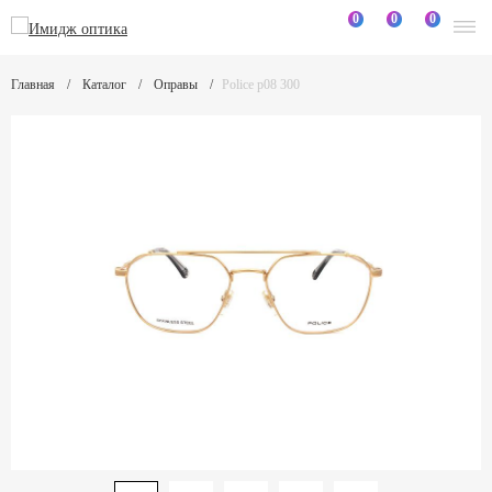
0
0
0
Главная
Каталог
Оправы
Police p08 300