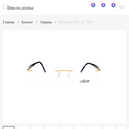
0
0
0
Главная
Каталог
Оправы
Silhouette 5535_ky 7520