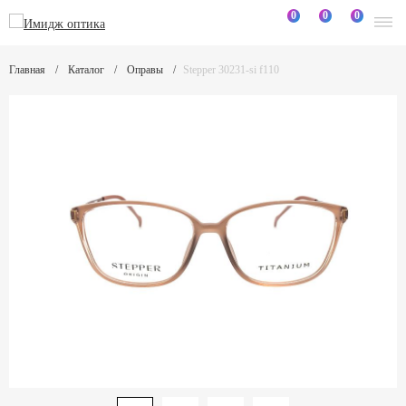
0
0
0
Главная
Каталог
Оправы
Stepper 30231-si f110