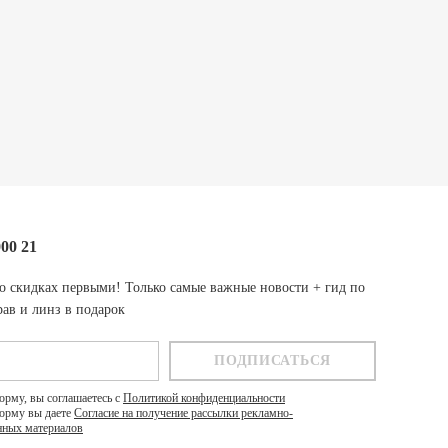
000 21
о скидках первыми! Только самые важные новости + гид по
ав и линз в подарок
орму, вы соглашаетесь с
Политикой конфиденциальности
орму вы даете
Согласие на получение рассылки рекламно-
ных материалов