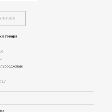
НАЛИЧИИ
ки товара
ан
ые
олуободковые
:
17
ты