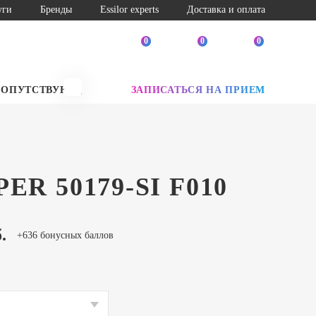
уги
Бренды
Essilor experts
Доставка и оплата
0
0
0
СОПУТСТВУЮЩИЕ ТОВАРЫ
ЗАПИСАТЬСЯ НА ПРИЕМ
SALE
ER 50179-SI F010
.
+636 бонусных баллов