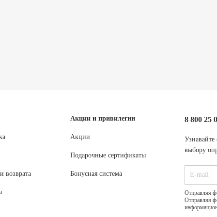
Акции и привилегии
8 800 25 
ка
Акции
Узнавайте 
выбору опр
Подарочные сертификаты
и возврата
Бонусная система
ы
Отправляя ф
Отправляя ф
информацион