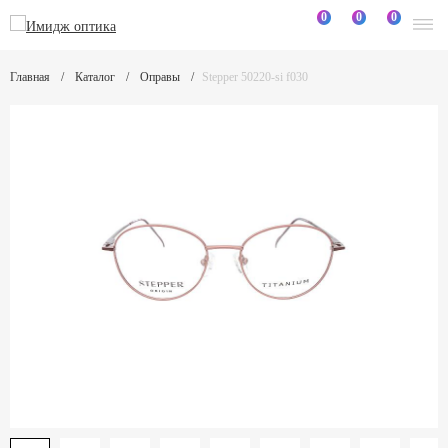
0
0
0
Главная
Каталог
Оправы
Stepper 50220-si f030