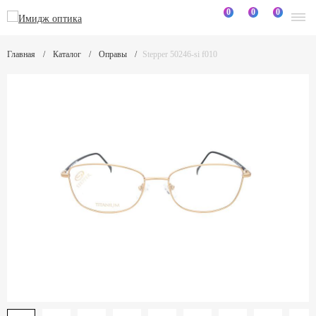
0
0
0
Главная
Каталог
Оправы
Stepper 50246-si f010