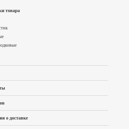
ки товара
стик
ые
бодковые
ты
ов
я о доставке