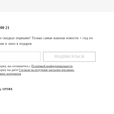
000 21
о скидках первыми! Только самые важные новости + гид по
ав и линз в подарок
орму, вы соглашаетесь с
Политикой конфиденциальности
орму вы даете
Согласие на получение рассылки рекламно-
ных материалов
. cетях