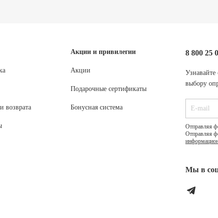
Акции и привилегии
8 800 25 
ка
Акции
Узнавайте 
выбору опр
Подарочные сертификаты
и возврата
Бонусная система
ы
Отправляя ф
Отправляя ф
информацион
Мы в соц