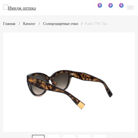
0
0
0
Главная
Каталог
Солнцезащитные очки
Furla 779v 7ux