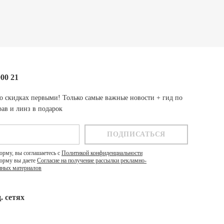
000 21
о скидках первыми! Только самые важные новости + гид по
ав и линз в подарок
орму, вы соглашаетесь с
Политикой конфиденциальности
орму вы даете
Согласие на получение рассылки рекламно-
ных материалов
. cетях