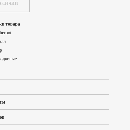
НАЛИЧИИ
ки товара
heront
алл
р
бодковые
ты
ов