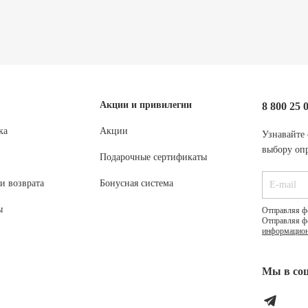
Акции и привилегии
8 800 25 
ка
Акции
Узнавайте 
выбору опр
Подарочные сертификаты
и возврата
Бонусная система
ы
Отправляя ф
Отправляя ф
информацион
Мы в соц