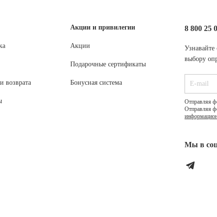
Акции и привилегии
8 800 25 
ка
Акции
Узнавайте 
выбору опр
Подарочные сертификаты
и возврата
Бонусная система
ы
Отправляя ф
Отправляя ф
информацион
Мы в соц