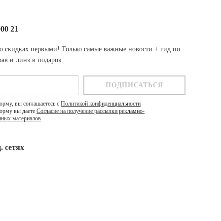
000 21
о скидках первыми! Только самые важные новости + гид по
ав и линз в подарок
орму, вы соглашаетесь с
Политикой конфиденциальности
орму вы даете
Согласие на получение рассылки рекламно-
ных материалов
. cетях