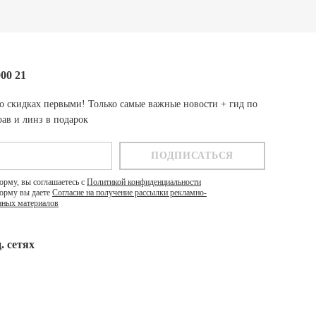
000 21
о скидках первыми! Только самые важные новости + гид по
ав и линз в подарок
орму, вы соглашаетесь с
Политикой конфиденциальности
орму вы даете
Согласие на получение рассылки рекламно-
ных материалов
. cетях