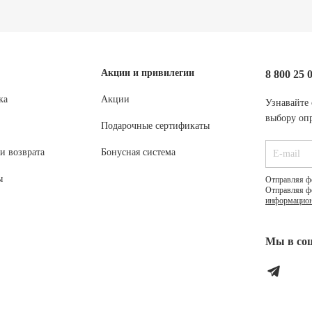
Акции и привилегии
8 800 25 
ка
Акции
Узнавайте 
выбору опр
Подарочные сертификаты
и возврата
Бонусная система
ы
Отправляя ф
Отправляя ф
информацион
Мы в соц