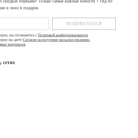
о скидках первыми! Только самые важные новости + гид по
ав и линз в подарок
орму, вы соглашаетесь с
Политикой конфиденциальности
орму вы даете
Согласие на получение рассылки рекламно-
ных материалов
. cетях