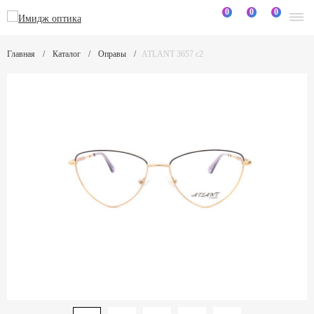
0
0
0
Главная
Каталог
Оправы
ATLANT 3657 c2