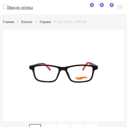
0
0
0
Главная
Каталог
Оправы
Hot Wheels cl006 blk