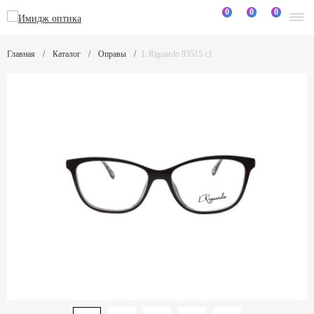
0
0
0
Главная
Каталог
Оправы
L.Riguardo 93515 c1