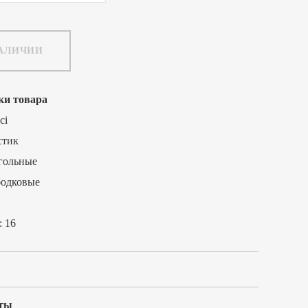
НАЛИЧИИ
ки товара
ci
стик
гольные
бодковые
:
16
ты