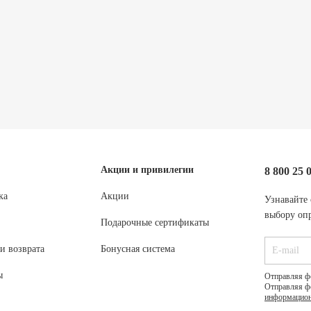
Акции и привилегии
8 800 25 
ка
Акции
Узнавайте 
выбору опр
Подарочные сертификаты
и возврата
Бонусная система
ы
Отправляя ф
Отправляя ф
информацион