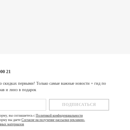
000 21
о скидках первыми! Только самые важные новости + гид по
ав и линз в подарок
орму, вы соглашаетесь с
Политикой конфиденциальности
орму вы даете
Согласие на получение рассылки рекламно-
ных материалов