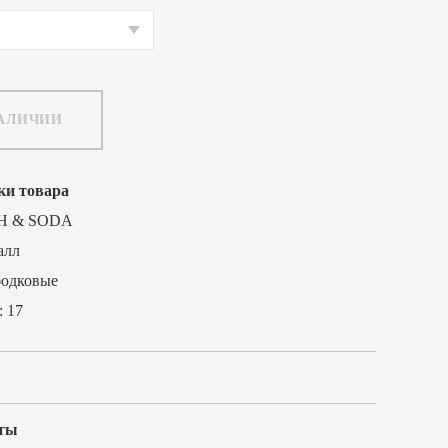
НАЛИЧИИ
ки товара
H & SODA
алл
бодковые
:
17
ты