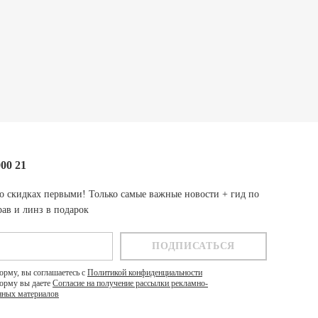
000 21
о скидках первыми! Только самые важные новости + гид по
ав и линз в подарок
орму, вы соглашаетесь с
Политикой конфиденциальности
орму вы даете
Согласие на получение рассылки рекламно-
ных материалов