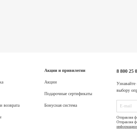
Акции и привилегии
8 800 25 
ка
Акции
Узнавайте 
выбору опр
Подарочные сертификаты
и возврата
Бонусная система
ы
Отправляя ф
Отправляя ф
информацион