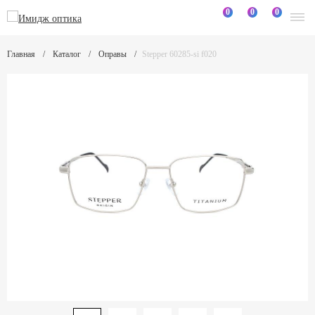
0
0
0
Главная
Каталог
Оправы
Stepper 60285-si f020