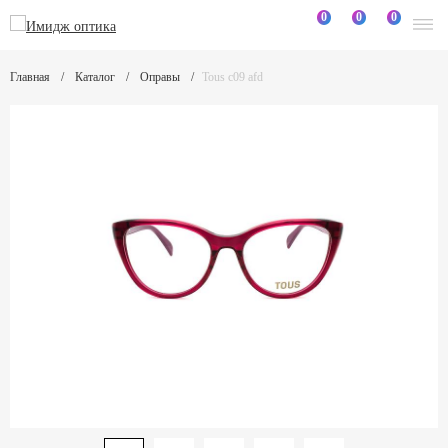
0
0
0
Главная
Каталог
Оправы
Tous c09 afd