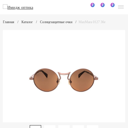
0
0
0
Главная
Каталог
Солнцезащитные очки
MaxMara 0127 36e