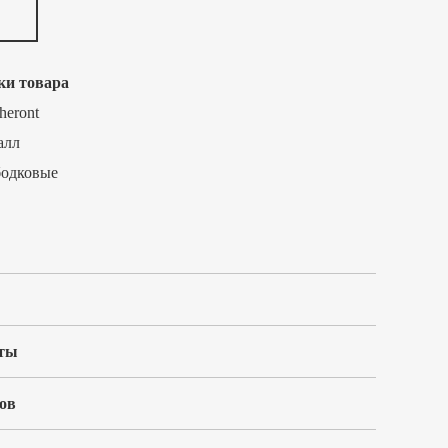
ки товара
heront
алл
бодковые
ты
ов