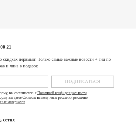
000 21
о скидках первыми! Только самые важные новости + гид по
ав и линз в подарок
орму, вы соглашаетесь с
Политикой конфиденциальности
орму вы даете
Согласие на получение рассылки рекламно-
ных материалов
. cетях