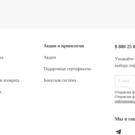
Акции и привилегии
8 800 25 
ка
Акции
Узнавайте 
выбору опр
Подарочные сертификаты
и возврата
Бонусная система
ы
Отправляя ф
Отправляя ф
информацион
Мы в соц