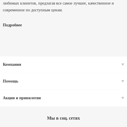
любимых клиентов, предлагая все самое лучшее, качественное и
современное по доступным ценам.
Мы помогаем людям видеть, и выглядеть на отлично уже более 29 лет.
Подробнее
Компания
Помощь
Акции и привилегии
Мы в соц. cетях