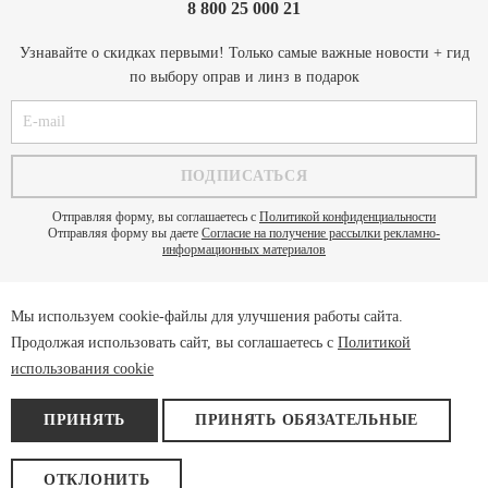
8 800 25 000 21
Узнавайте о скидках первыми! Только самые важные новости + гид
по выбору оправ и линз в подарок
Отправляя форму, вы соглашаетесь с
Политикой конфиденциальности
Отправляя форму вы даете
Согласие на получение рассылки рекламно-
информационных материалов
Мы используем cookie-файлы для улучшения работы сайта.
Политика конфиденциальности
Продолжая использовать сайт, вы соглашаетесь с
Политикой
Пользовательское соглашение
использования cookie
Cookie
Договор оферты
ПРИНЯТЬ
ПРИНЯТЬ ОБЯЗАТЕЛЬНЫЕ
© 2026 «Имидж-Оптика»
ОТКЛОНИТЬ
Разработка – компания
«Bokus»