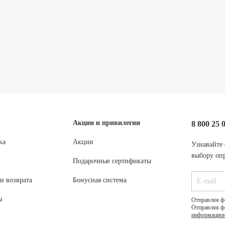
Акции и привилегии
8 800 25 
ка
Акции
Узнавайте 
выбору опр
Подарочные сертификаты
и возврата
Бонусная система
ы
Отправляя ф
Отправляя ф
информацион