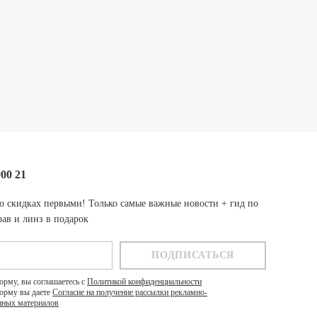
000 21
о скидках первыми! Только самые важные новости + гид по
ав и линз в подарок
орму, вы соглашаетесь с
Политикой конфиденциальности
орму вы даете
Согласие на получение рассылки рекламно-
ных материалов