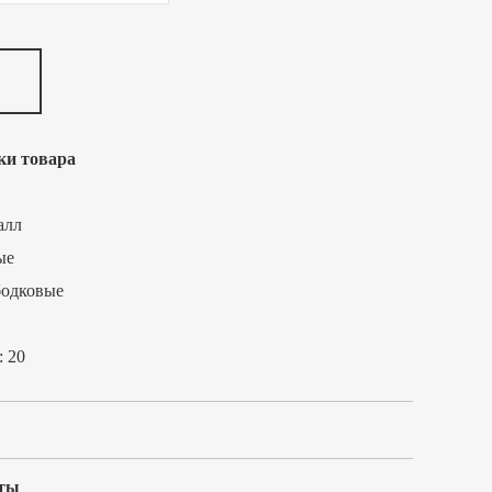
ки товара
алл
ые
бодковые
:
20
ты