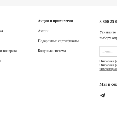
Акции и привилегии
8 800 25 
ка
Акции
Узнавайте 
выбору опр
Подарочные сертификаты
и возврата
Бонусная система
ы
Отправляя ф
Отправляя ф
информацион
Мы в соц