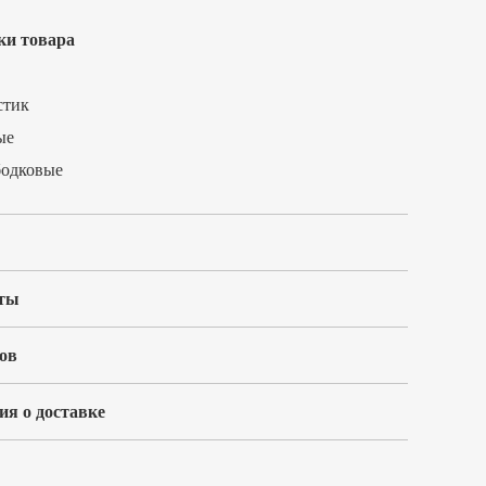
ки товара
стик
ые
бодковые
ты
ов
я о доставке