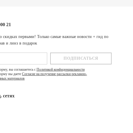
000 21
о скидках первыми! Только самые важные новости + гид по
ав и линз в подарок
орму, вы соглашаетесь с
Политикой конфиденциальности
орму вы даете
Согласие на получение рассылки рекламно-
ных материалов
. cетях